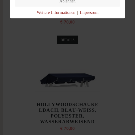
Ablehnen
LDACH, BEIGE,
POLYESTER,
Weitere Informationen
|
Impressum
WASSERABWEISEND
€ 70,00
DETAILS
HOLLYWOODSCHAUKE
LDACH, BLAU-WEISS,
POLYESTER,
WASSERABWEISEND
€ 70,00