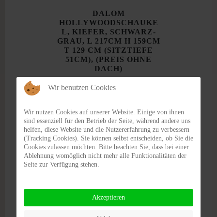
DALOM
HOLLYWOODSCHAUKE
L, KIEFER, SCHWARZ-
GRAU, L 217CM H 159CM
T 129 CM (SITZTIEFE
51CM), (PREIS OHNE
DACH)
€ 636,00
Wir benutzen Cookies
DETAILS
Wir nutzen Cookies auf unserer Website. Einige von ihnen
sind essenziell für den Betrieb der Seite, während andere uns
helfen, diese Website und die Nutzererfahrung zu verbessern
(Tracking Cookies). Sie können selbst entscheiden, ob Sie die
Cookies zulassen möchten. Bitte beachten Sie, dass bei einer
Ablehnung womöglich nicht mehr alle Funktionalitäten der
Seite zur Verfügung stehen.
Akzeptieren
HOLLYWOODSCHAUKE