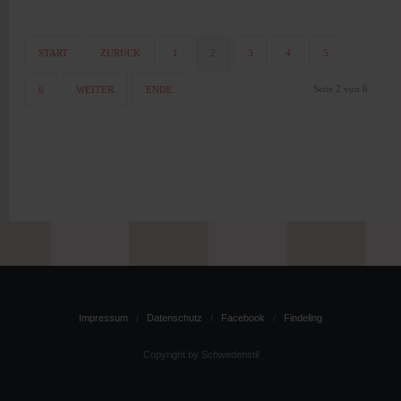
START
ZURÜCK
1
2
3
4
5
Seite 2 von 6
6
WEITER
ENDE
Impressum
Datenschutz
Facebook
Findeling
Copyright by Schwedenstil