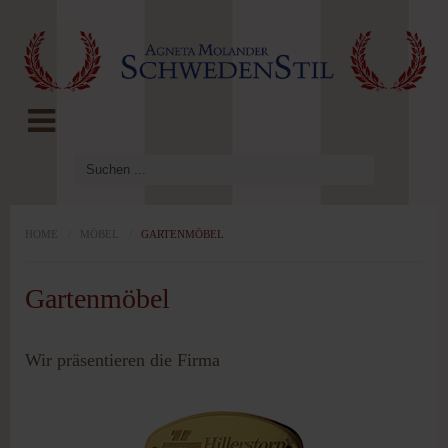
LOG IN
OR
REGISTER
Benutzername
Passwort
HOME
/
MÖBEL
/
GARTENMÖBEL
Gartenmöbel
Angemeldet
bleiben
Wir präsentieren die Firma