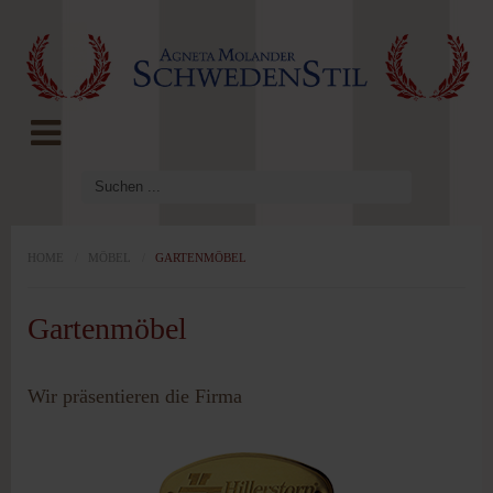
LOG IN
OR
REGISTER
Benutzername
Passwort
HOME
/
MÖBEL
/
GARTENMÖBEL
Gartenmöbel
Angemeldet
bleiben
Wir präsentieren die Firma