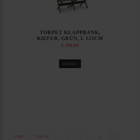
TORPET KLAPPBANK,
KIEFER, GRÜN, L 125CM
€ 290,00
DETAILS
START
ZURÜCK
1
2
3
4
5