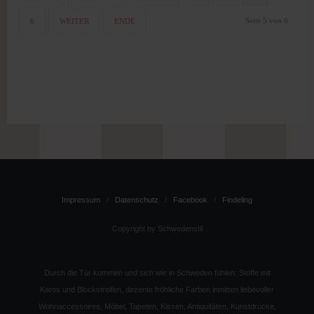
Seite 5 von 6
6
WEITER
ENDE
Impressum
Datenschutz
Facebook
Findeling
Copyright by Schwedenstil
Durch die Tür kommen und sich wie in Schweden fühlen: Stoffe mit
Karos und Blockstreifen, dezente fröhliche Farben inmitten liebevoller
Wohnaccessoires, Möbel, Tapeten, Kissen, Antiquitäten, Kunstdrucke,