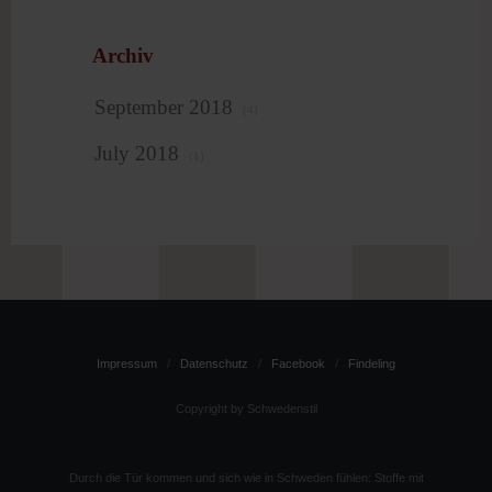
Archiv
September 2018
(4)
July 2018
(1)
Impressum
Datenschutz
Facebook
Findeling
Copyright by Schwedenstil
Durch die Tür kommen und sich wie in Schweden fühlen: Stoffe mit