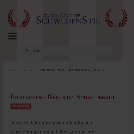
LOG IN
OR
REGISTER
Benutzername
Passwort
HOME
/
NEWS
/
ERFRISCHEND NEUES BEI SCHWEDENSTIL
Angemeldet
Erfrischend Neues bei Schwedenstil
bleiben
FEATURED
Nach 15 Jahren in unseren ländlichen
Ausstellungsräumen haben wir unseren