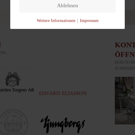
Ablehnen
Weitere Informationen
|
Impressum
N
KONT
UNS.
ÖFFN
DURCH DIE
SCHWEDEN