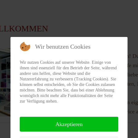
SCHWEDENSTI
illkommen
L BEI HOME &
GARDEN
Wir benutzen Cookies
WIR WAREN DIESES JAHR
BEI DER HOME &AMP;
Lassen Sie sich von uns inspirieren!
Wir nutzen Cookies auf unserer Website. Einige von
GARDE
sich wie in Schweden fühlen: Stoffe mi
ihnen sind essenziell für den Betrieb der Seite, während
andere uns helfen, diese Website und die
dezente fröhliche Farben inmitten lieb
Nutzererfahrung zu verbessern (Tracking Cookies). Sie
Möbel, Tapeten, Kissen, Antiquitäten,
können selbst entscheiden, ob Sie die Cookies zulassen
möchten. Bitte beachten Sie, dass bei einer Ablehnung
Kindereinrichtung.
womöglich nicht mehr alle Funktionalitäten der Seite
zur Verfügung stehen.
Wir beraten Sie gerne auch in ihren e
bieten einen individuellen Nähservice 
Akzeptieren