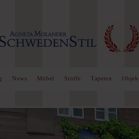
IN
OR
REGISTER
name
g
News
Möbel
Stoffe
Tapeten
Objek
Angemeldet
bleiben