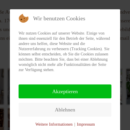
oße Auswahl an Antiquitäten aus Schweden. Wir haben handve
Wir benutzen Cookies
vergessen?
Benutzername vergessen?
a. 1700 bis 1900 in außergewöhnlich gutem Zustand in unser
s und überzeugen Sie sich selbst. Wenn eine der hier abgebild
Wir nutzen Cookies auf unserer Website. Einige von
 uns einfach an: 040 - 830 29 60 oder schreiben Sie eine Emai
ihnen sind essenziell für den Betrieb der Seite, während
andere uns helfen, diese Website und die
Nutzererfahrung zu verbessern (Tracking Cookies). Sie
können selbst entscheiden, ob Sie die Cookies zulassen
möchten. Bitte beachten Sie, dass bei einer Ablehnung
womöglich nicht mehr alle Funktionalitäten der Seite
zur Verfügung stehen.
Akzeptieren
Ablehnen
Weitere Informationen
|
Impressum