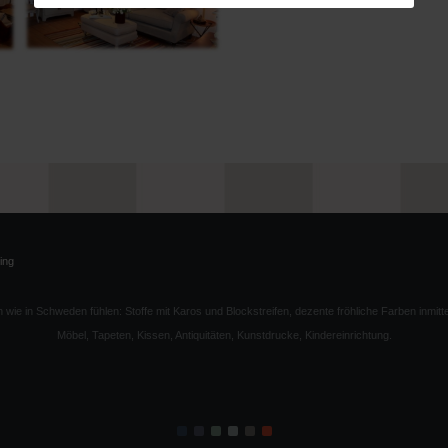
ing
wie in Schweden fühlen: Stoffe mit Karos und Blockstreifen, dezente fröhliche Farben inmitt
Möbel, Tapeten, Kissen, Antiquitäten, Kunstdrucke, Kindereinrichtung.