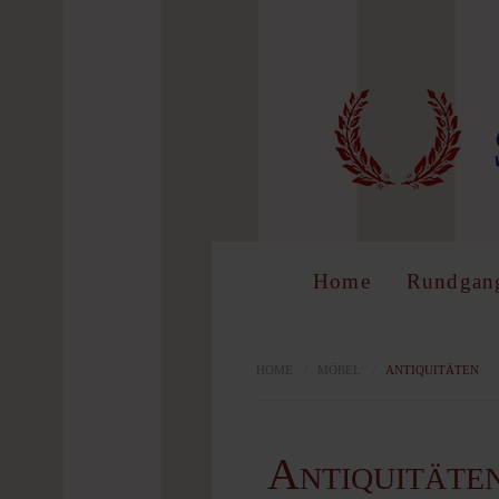
LOG 
Benutzer
Home
Rundgan
Passwort
HOME
/
MÖBEL
/
ANTIQUITÄTEN
Antiquitäte