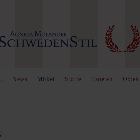
IN
OR
REGISTER
name
g
News
Möbel
Stoffe
Tapeten
Objek
Angemeldet
bleiben
n