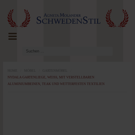
LOG IN
OR
REGISTER
Benutzername
Passwort
HOME
/
MÖBEL
/
GARTENMÖBEL
/
NYDALA GARTENLIEGE, WEISS, MIT VERSTELLBAREN
ALUMINIUMBEINEN, TEAK UND WETTERFESTEN TEXTILIEN
Angemeldet
bleiben