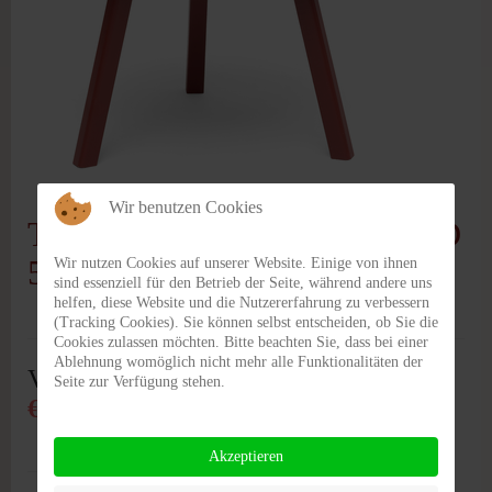
Passwort vergessen?
Benutzername vergessen?
Wir benutzen Cookies
Tennessee Tisch, Kiefer, rot, D
50cm H 41cm
Wir nutzen Cookies auf unserer Website. Einige von ihnen
sind essenziell für den Betrieb der Seite, während andere uns
helfen, diese Website und die Nutzererfahrung zu verbessern
(Tracking Cookies). Sie können selbst entscheiden, ob Sie die
Cookies zulassen möchten. Bitte beachten Sie, dass bei einer
Ablehnung womöglich nicht mehr alle Funktionalitäten der
Verkaufspreis
Seite zur Verfügung stehen.
€ 245,00
Akzeptieren