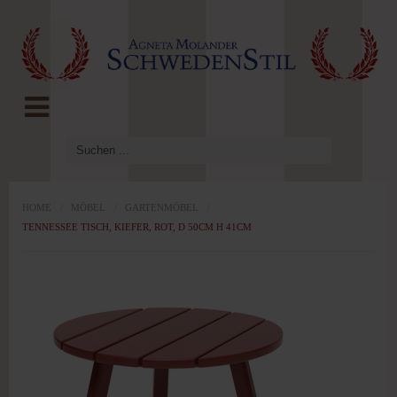
LOG IN
OR
REGISTER
Benutzername
Passwort
HOME
/
MÖBEL
/
GARTENMÖBEL
/
TENNESSEE TISCH, KIEFER, ROT, D 50CM H 41CM
Angemeldet
bleiben