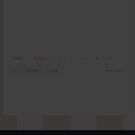
START
ZURÜCK
1
2
3
4
5
Seite 6 von 6
6
WEITER
ENDE