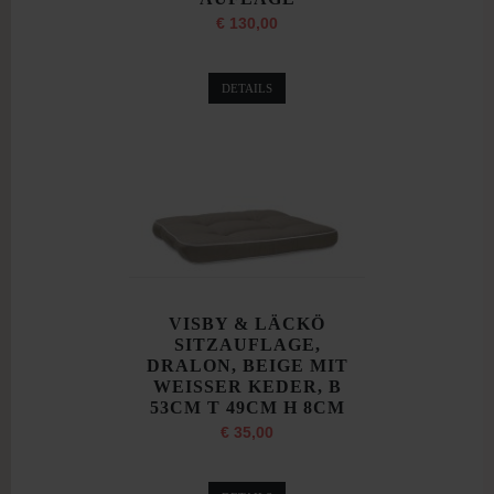
€ 130,00
DETAILS
VISBY & LÄCKÖ
SITZAUFLAGE,
DRALON, BEIGE MIT
WEISSER KEDER, B
53CM T 49CM H 8CM
€ 35,00