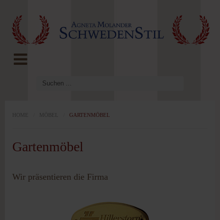
LOG IN
OR
REGISTER
Benutzername
Passwort
HOME
/
MÖBEL
/
GARTENMÖBEL
Gartenmöbel
Angemeldet
bleiben
Wir präsentieren die Firma