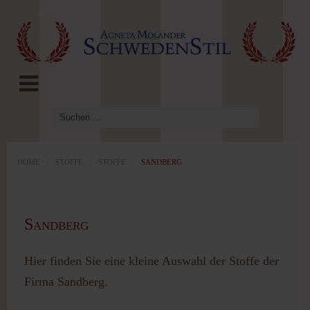
LOG IN
OR
REGISTER
Benutzername
Passwort
HOME
/
STOFFE
/
STOFFE
/
SANDBERG
Angemeldet
Sandberg
bleiben
Hier finden Sie eine kleine Auswahl der Stoffe der
Firma Sandberg.