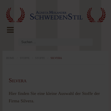
LOG IN
OR
REGISTER
Benutzername
Passwort
HOME
/
STOFFE
/
STOFFE
/
SILVERA
Angemeldet
Silvera
bleiben
Hier finden Sie eine kleine Auswahl der Stoffe der
Firma Silvera.