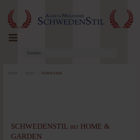
LOG IN
OR
REGISTER
Benutzername
Passwort
HOME
/
NEWS
/
SUPER USER
Angemeldet
bleiben
SCHWEDENSTIL bei HOME &
GARDEN