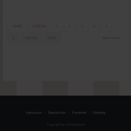
START
ZURÜCK
1
2
3
4
5
Seite 6 von 6
6
WEITER
ENDE
Impressum
Datenschutz
Facebook
Findeling
Copyright by Schwedenstil