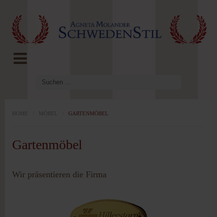
LOG IN
OR
REGISTER
Benutzername
Passwort
HOME
/
MÖBEL
/
GARTENMÖBEL
Gartenmöbel
Angemeldet
bleiben
Wir präsentieren die Firma