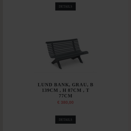
DETAILS
LUND BANK, GRAU, B
139CM , H 87CM , T
77CM
€ 380,00
DETAILS