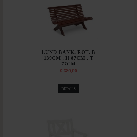
LUND BANK, ROT, B
139CM , H 87CM , T
77CM
€ 380,00
DETAILS