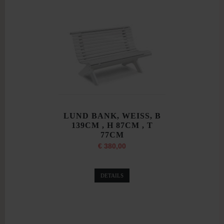
LUND BANK, WEISS, B
139CM , H 87CM , T
77CM
€ 380,00
DETAILS