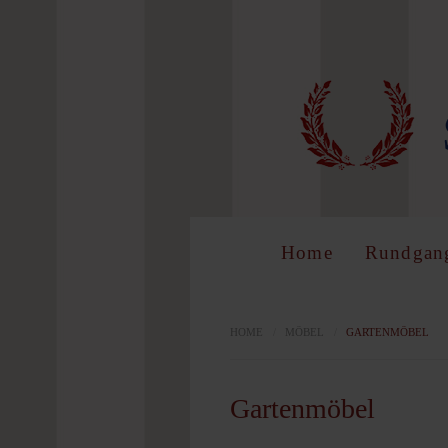
LOG 
Benutzer
Home
Rundgan
Passwort
HOME
/
MÖBEL
/
GARTENMÖBEL
Gartenmöbel