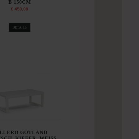
B 150CM
€ 450,00
DETAILS
LLERÖ GOTLAND
SCH, KIEFER, WEISS,