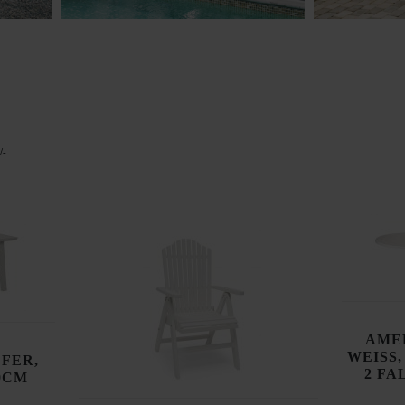
/-
AMEL
WEISS,
EFER,
2 FA
90CM