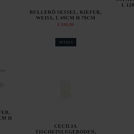
L 12
BULLERÖ SESSEL, KIEFER,
WEISS, L 69CM H 79CM
€ 240,00
DETAILS
FER,
0CM H
CECILIA
TISCHEINLEGEBODEN,