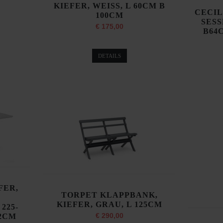
KIEFER, WEISS, L 60CM B
CECI
100CM
SESS
€ 175,00
B64
DETAILS
FER,
TORPET KLAPPBANK,
KIEFER, GRAU, L 125CM
225-
€ 290,00
72CM