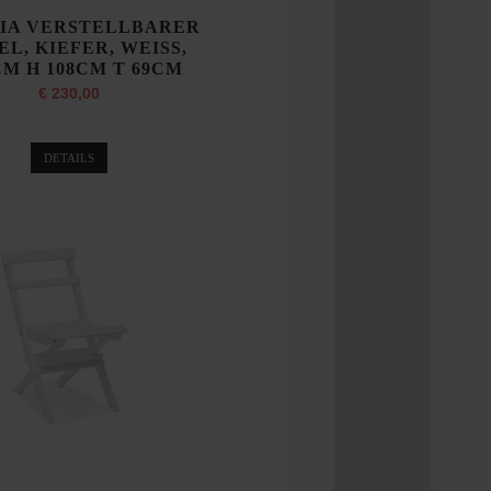
LIA VERSTELLBARER
EL, KIEFER, WEISS,
CM H 108CM T 69CM
€ 230,00
DETAILS