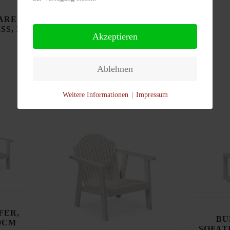
WEISS, B 62CM H 87CM
€ 280,00
ARER
SS, B
Akzeptieren
DETAILS
Ablehnen
Weitere Informationen
|
Impressum
FER,
BU
79CM
SOFATI