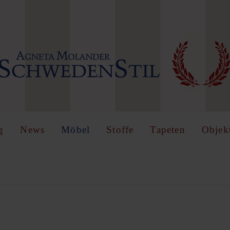
IN
OR
REGISTER
name
g
News
Möbel
Stoffe
Tapeten
Objek
Angemeldet
bleiben