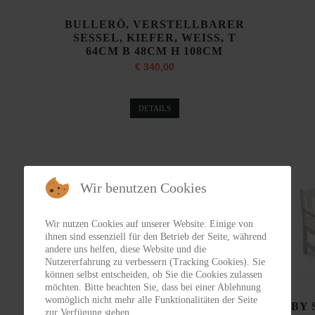
BULLERÖ, VERSTELLBARER
SESSEL, KIEFER, WEISS, T
64CM B 48CM H 108CM
€ 340,00
DETAILS
Wir benutzen Cookies
Wir nutzen Cookies auf unserer Website. Einige von
ihnen sind essenziell für den Betrieb der Seite, während
andere uns helfen, diese Website und die
Nutzererfahrung zu verbessern (Tracking Cookies). Sie
können selbst entscheiden, ob Sie die Cookies zulassen
möchten. Bitte beachten Sie, dass bei einer Ablehnung
womöglich nicht mehr alle Funktionalitäten der Seite
VISBY SESSEL, KIEFER,
VISBY 
zur Verfügung stehen.