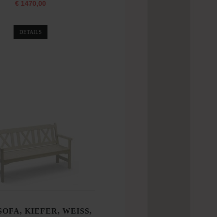
€ 1470,00
DETAILS
SOFA, KIEFER, WEISS,