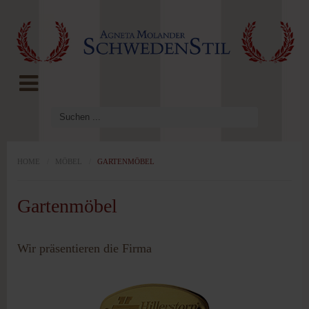
LOG IN
OR
REGISTER
Benutzername
Passwort
HOME
/
MÖBEL
/
GARTENMÖBEL
Gartenmöbel
Angemeldet
bleiben
Wir präsentieren die Firma