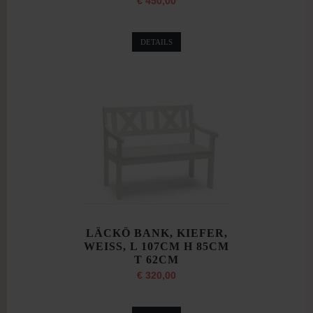
€ 450,00
DETAILS
LÄCKÖ BANK, KIEFER,
WEISS, L 107CM H 85CM
T 62CM
€ 320,00