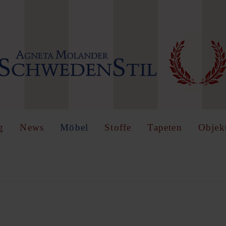
IN
OR
REGISTER
name
g
News
Möbel
Stoffe
Tapeten
Objek
Angemeldet
bleiben