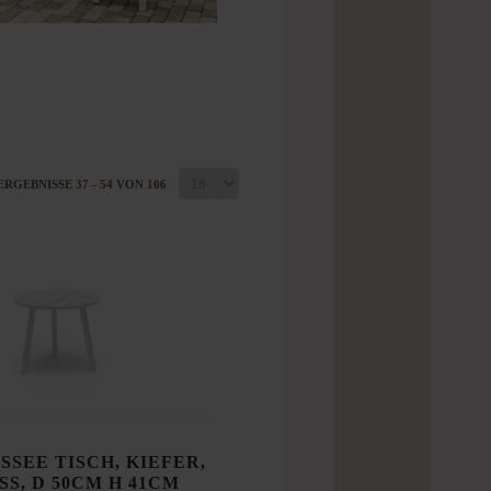
ERGEBNISSE 37 - 54 VON 106
SSEE TISCH, KIEFER,
SS, D 50CM H 41CM