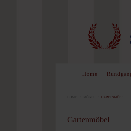
LOG 
Benutzer
Home
Rundgan
Passwort
HOME
/
MÖBEL
/
GARTENMÖBEL
Gartenmöbel