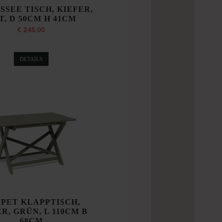
SSEE TISCH, KIEFER,
T, D 50CM H 41CM
€ 245,00
DETAILS
PET KLAPPTISCH,
R, GRÜN, L 110CM B
68CM