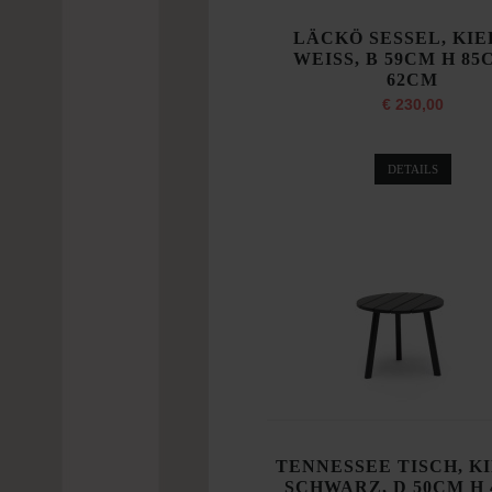
LÄCKÖ SESSEL, KIE
WEISS, B 59CM H 85
62CM
€ 230,00
DETAILS
TENNESSEE TISCH, K
SCHWARZ, D 50CM H