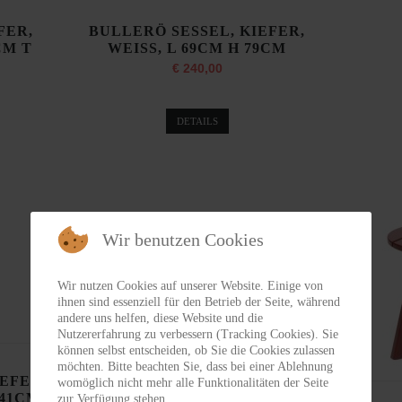
FER,
BULLERÖ SESSEL, KIEFER,
CM T
WEISS, L 69CM H 79CM
€ 240,00
DETAILS
Wir benutzen Cookies
Wir nutzen Cookies auf unserer Website. Einige von
ihnen sind essenziell für den Betrieb der Seite, während
andere uns helfen, diese Website und die
Nutzererfahrung zu verbessern (Tracking Cookies). Sie
können selbst entscheiden, ob Sie die Cookies zulassen
möchten. Bitte beachten Sie, dass bei einer Ablehnung
IEFER,
womöglich nicht mehr alle Funktionalitäten der Seite
 41CM
zur Verfügung stehen.