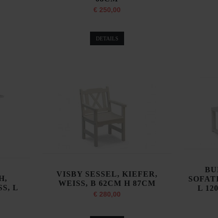
€ 250,00
DETAILS
BU
VISBY SESSEL, KIEFER,
H,
SOFATI
WEISS, B 62CM H 87CM
S, L
L 12
€ 280,00